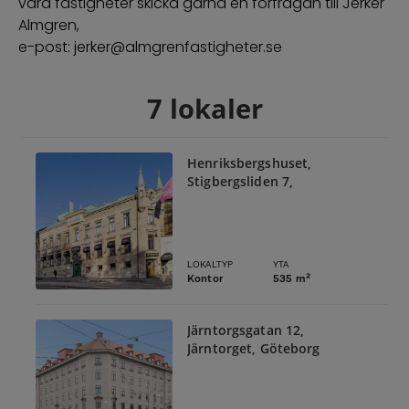
våra fastigheter skicka gärna en förfrågan till Jerker
Almgren,
e-post: jerker@almgrenfastigheter.se