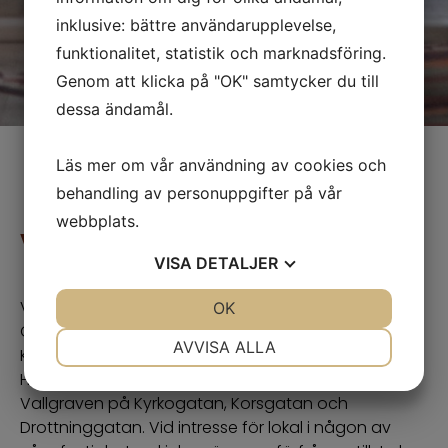
inklusive: bättre användarupplevelse,
funktionalitet, statistik och marknadsföring.
Genom att klicka på "OK" samtycker du till
dessa ändamål.
Läs mer om vår användning av cookies och
behandling av personuppgifter på vår
webbplats.
VÅRA LOKALER
VISA
DETALJER
Våra lokalfastigheter är belägna i centrala
JA
NEJ
OK
JA
NEJ
Göteborg. Pustervikshuset vid Järntorget,
NÖDVÄNDIG
INSTÄLLNINGAR
AVVISA ALLA
Korsettfabriken på Kastellgatan vid Skanstorget,
Henriksbergshuset vid Stigbergstorget samt inom
JA
NEJ
JA
NEJ
Vallgraven på Kyrkogatan, Korsgatan och
MARKNADSFÖRING
STATISTIK
Drottninggatan. Vid intresse för lokal i någon av