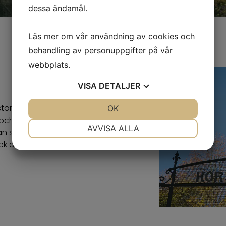
dessa ändamål.
Läs mer om vår användning av cookies och
behandling av personuppgifter på vår
webbplats.
VISA
DETALJER
torget vid foten av Skansberget i
JA
NEJ
OK
JA
NEJ
 och löpande renoverat. Fastigheten
NÖDVÄNDIG
INSTÄLLNINGAR
AVVISA ALLA
an samt ett bergrum. På våning 1 till 4
lek och en träningsstudio.
JA
NEJ
JA
NEJ
MARKNADSFÖRING
STATISTIK